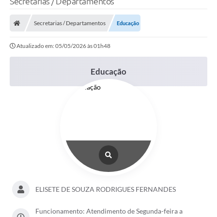
Secretarias / Departamentos
A Prefeitura
Secretarias / Departamentos
Educação
Secretarias
Atualizado em: 05/05/2026 às 01h48
Legislação
LICITAÇÕES
Educação
Atos Municipais
APP E-MUNICIPIO
Expediente
PNAB
Encarregado de Dados
Portal Compras
ELISETE DE SOUZA RODRIGUES FERNANDES
Turismo
Funcionamento: Atendimento de Segunda-feira a