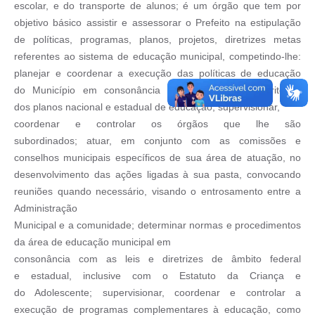
escolar, e
do transporte de alunos; é um órgão que tem por
Contas Públicas
objetivo
básico assistir e assessorar o Prefeito na estipulação
de políticas,
programas, planos, projetos,
diretrizes
metas
Links
referentes ao
sistema de educação municipal, competindo-lhe:
Serviços Online
planejar e
coordenar a execução das políticas de educação
do
Município em consonância com as normas e critérios
Transparência
dos
planos nacional e estadual de educação; supervisionar,
coordenar e controlar os órgãos que lhe são
Enquete
subordinados;
atuar, em conjunto com as comissões e
Jornal
conselhos municipais
específicos de sua área de atuação, no
desenvolvimento das
ações ligadas à sua pasta, convocando
Agenda
reuniões quando
necessário,
visando o entrosamento entre a
Administração
SIC
Municipal
e a
comunidade;
determinar
normas e
procedimentos
Diário Oficial
da
área
de
educação municipal em
consonância com as
leis e diretrizes de âmbito federal
Contato
e
estadual, inclusive com o Estatuto da Criança e
do
Adolescente; supervisionar, coordenar e controlar a
execução
de programas
complementares à educação, como