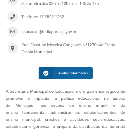
Serviços Online
Sexta-feira das 08h às 12h e das 14h às 17h
Ouvidoria
Telefone: 17 3842 1232
Audiências Públicas
educacao@indiapora.sp.gov.br
Arquivos para Download
Rua: Faustino Moreira Gonçalves Nº1270, s/n Frente
Contratos
Escola Municipal
Galeria de Fotos
Carta de Serviços
Avaliar Informação
Notícias
A Secretaria Municipal de Educação é o órgão encarregado
de
Turismo
promover e implantar a política educacional no âmbito
Obras
do
Município, nas seções de ensino infantil e do
ensino
fundamental; administrar os
estabelecimentos de
Galeria de Vídeos
ensino
municipal, creches e atividades sócio-educativas,
estabelecer
e gerenciar o preparo da distribuição da merenda
Projetos