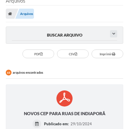
Arquivos
A Prefeitura
Arquivos
Secretarias
Legislação
BUSCAR ARQUIVO
LICITAÇÕES
Atos Municipais
PDF
CSV
Imprimir
APP E-MUNICIPIO
arquivos encontrados
68
Expediente
PNAB
Encarregado de Dados
Portal Compras
NOVOS CEP PARA RUAS DE INDIAPORÃ
Turismo
Publicado em:
29/10/2024