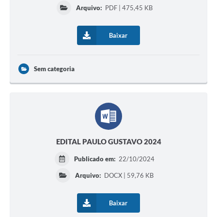
Serviços Online
Arquivo:
PDF | 475,45 KB
Ouvidoria
Baixar
Audiências Públicas
Arquivos para Download
Sem categoria
Contratos
Galeria de Fotos
Carta de Serviços
Notícias
EDITAL PAULO GUSTAVO 2024
Turismo
Publicado em:
22/10/2024
Obras
Arquivo:
DOCX | 59,76 KB
Galeria de Vídeos
Baixar
Projetos