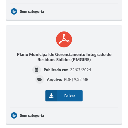
Contas Públicas
Sem categoria
Links
Serviços Online
Transparência
Enquete
Plano Municipal de Gerenciamento Integrado de
Resíduos Sólidos (PMGIRS)
Jornal
Publicado em:
22/07/2024
Agenda
Arquivo:
PDF | 9,32 MB
SIC
Baixar
Diário Oficial
Contato
Sem categoria