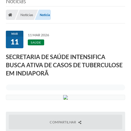
Notícias
A Prefeitura
Notícias
Notícia
Secretarias
Legislação
MAR
11 MAR 2026
11
LICITAÇÕES
SAÚDE
Atos Municipais
SECRETARIA DE SAÚDE INTENSIFICA
APP E-MUNICIPIO
BUSCA ATIVA DE CASOS DE TUBERCULOSE
EM INDIAPORÃ
Expediente
PNAB
Encarregado de Dados
Portal Compras
Turismo
COMPARTILHAR