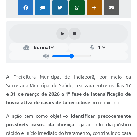
Serviços Online
Ouvidoria
Audiências Públicas
Arquivos para Download
Contratos
Galeria de Fotos
Carta de Serviços
A Prefeitura Municipal de Indiaporã, por meio da
Notícias
Secretaria Municipal de Saúde, realizará entre os dias
17
e 31 de março de 2026
a
1ª fase da intensificação da
Turismo
busca ativa de casos de tuberculose
no município.
Obras
A ação tem como objetivo
identificar precocemente
Galeria de Vídeos
possíveis casos da doença
, garantindo diagnóstico
Projetos
rápido e início imediato do tratamento, contribuindo para