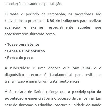
a proteção da saúde da população.
Contas Públicas
Durante o período da campanha, os moradores são
Links
convidados a procurar a
UBS de Indiaporã
para realizar
Serviços Online
avaliação e exames, especialmente aqueles que
Transparência
apresentarem sintomas como:
Enquete
•
Tosse persistente
•
Febre e suor noturno
Jornal
•
Perda de peso
Agenda
A tuberculose é uma doença que
tem cura
, e o
SIC
diagnóstico precoce é fundamental para evitar a
Diário Oficial
transmissão e garantir um tratamento eficaz.
Contato
A Secretaria de Saúde reforça que
a participação da
população é essencial
para o sucesso da campanha. Em
caso de sintomas ou dúvidas, procure a unidade de saúde