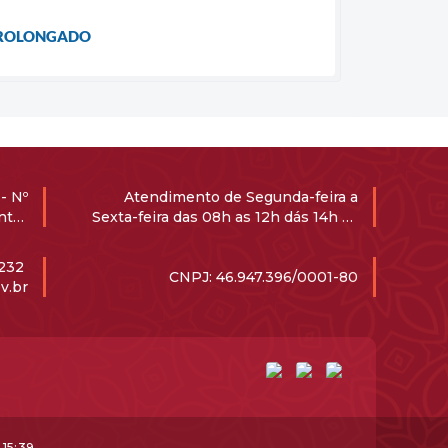
 PROLONGADO
- Nº
Atendimento de Segunda-feira a
ntro
Sexta-feira das 08h as 12h dás 14h ás
-000
17h
1232
CNPJ: 46.947.396/0001-80
v.br
15:39