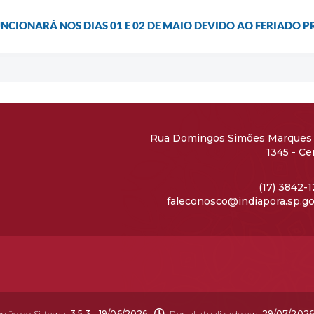
UNCIONARÁ NOS DIAS 01 E 02 DE MAIO DEVIDO AO FERIADO
Rua Domingos Simões Marques 
1345 - Ce
CEP: 15690
(17) 3842-
faleconosco@indiapora.sp.go
ersão do Sistema:
3.5.3 - 19/06/2026
Portal atualizado em:
29/07/2026 