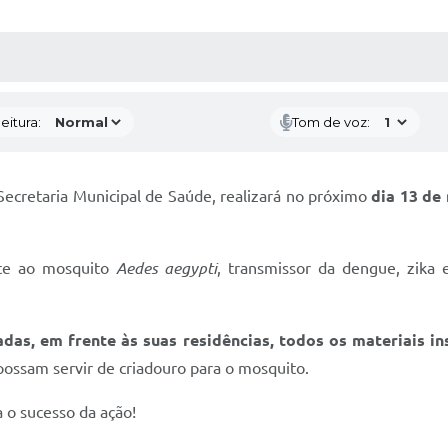
 MÍDIAS
RECEBA NOTÍCIAS
eitura:
Tom de voz:
 Secretaria Municipal de Saúde, realizará no próximo
dia 13 de
ate ao mosquito
Aedes aegypti
, transmissor da dengue, zika 
das, em frente às suas residências, todos os materiais in
 possam servir de criadouro para o mosquito.
 o sucesso da ação!