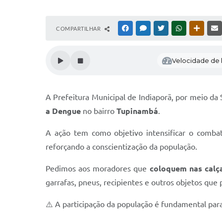
COMPARTILHAR
FACEBOOK
MESSENGER
TWITTER
WHATSAPP
OUTRAS
Velocidade de l
A Prefeitura Municipal de Indiaporã, por meio da
a Dengue
no bairro
Tupinambá
.
A ação tem como objetivo intensificar o comb
reforçando a conscientização da população.
Pedimos aos moradores que
coloquem nas calça
garrafas, pneus, recipientes e outros objetos que
⚠️ A participação da população é fundamental para