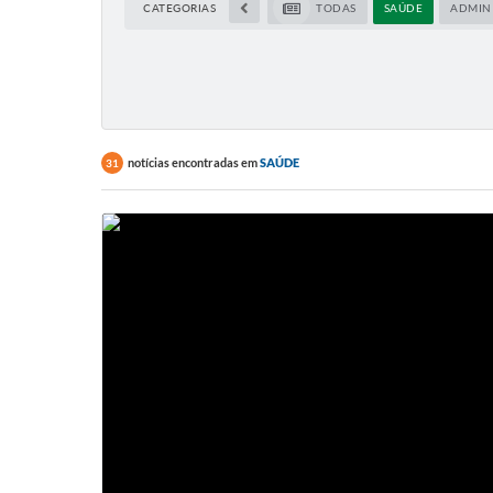
CATEGORIAS
TODAS
SAÚDE
ADMIN
notícias encontradas em
SAÚDE
31