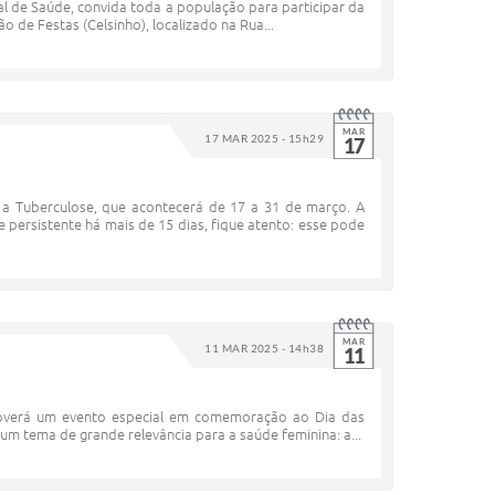
al de Saúde, convida toda a população para participar da
o de Festas (Celsinho), localizado na Rua...
MAR
17 MAR 2025 - 15h29
17
a Tuberculose, que acontecerá de 17 a 31 de março. A
persistente há mais de 15 dias, fique atento: esse pode
MAR
11 MAR 2025 - 14h38
11
omoverá um evento especial em comemoração ao Dia das
m tema de grande relevância para a saúde feminina: a...