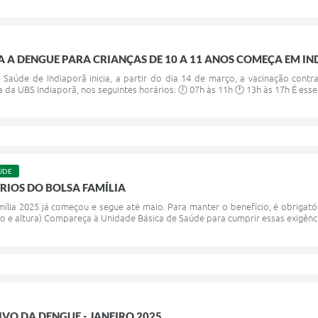
 A DENGUE PARA CRIANÇAS DE 10 A 11 ANOS COMEÇA EM I
e Saúde de Indiaporã inicia, a partir do dia 14 de março, a vacinação cont
 da UBS Indiaporã, nos seguintes horários: 🕖 07h às 11h 🕐 13h às 17h É essen
ÚDE
RIOS DO BOLSA FAMÍLIA
mília 2025 já começou e segue até maio. Para manter o benefício, é obrigat
 e altura) Compareça à Unidade Básica de Saúde para cumprir essas exigências
VO DA DENGUE - JANEIRO 2025