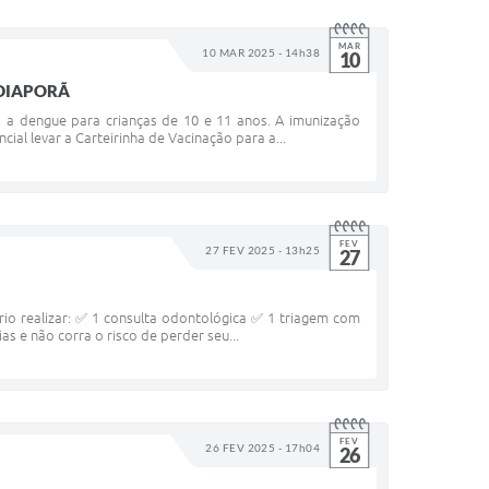
MAR
10 MAR 2025 - 14h38
10
NDIAPORÃ
ra a dengue para crianças de 10 e 11 anos. A imunização
cial levar a Carteirinha de Vacinação para a...
FEV
27 FEV 2025 - 13h25
27
ório realizar: ✅ 1 consulta odontológica ✅ 1 triagem com
 e não corra o risco de perder seu...
FEV
26 FEV 2025 - 17h04
26