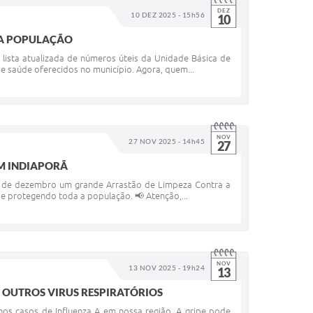
DEZ
10 DEZ 2025 - 15h56
10
DA POPULAÇÃO
 lista atualizada de números úteis da Unidade Básica de
e saúde oferecidos no município. Agora, quem...
NOV
27 NOV 2025 - 14h45
27
EM INDIAPORÃ
e 03 de dezembro um grande Arrastão de Limpeza Contra a
e protegendo toda a população. 📢 Atenção,...
NOV
13 NOV 2025 - 19h24
13
E OUTROS VIRUS RESPIRATÓRIOS
 nos casos de Influenza A em nossa região. A gripe pode