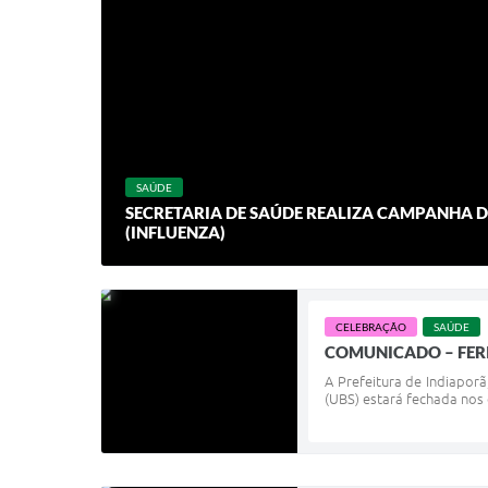
SAÚDE
SECRETARIA DE SAÚDE REALIZA CAMPANHA 
(INFLUENZA)
CELEBRAÇÃO
SAÚDE
COMUNICADO – FER
A Prefeitura de Indiapor
(UBS) estará fechada nos 