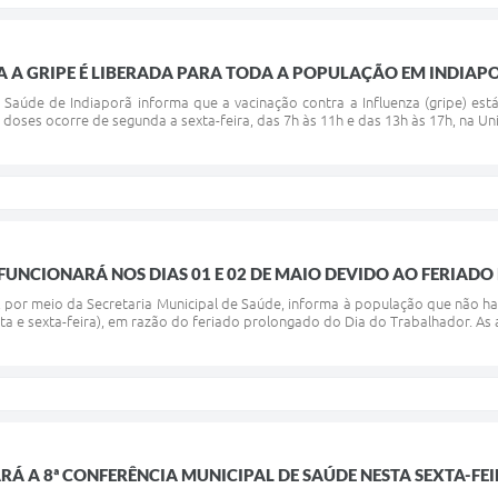
 A GRIPE É LIBERADA PARA TODA A POPULAÇÃO EM INDIAP
e Saúde de Indiaporã informa que a vacinação contra a Influenza (gripe) e
 doses ocorre de segunda a sexta-feira, das 7h às 11h e das 13h às 17h, na U
FUNCIONARÁ NOS DIAS 01 E 02 DE MAIO DEVIDO AO FERIA
ã, por meio da Secretaria Municipal de Saúde, informa à população que não 
nta e sexta-feira), em razão do feriado prolongado do Dia do Trabalhador. A
RÁ A 8ª CONFERÊNCIA MUNICIPAL DE SAÚDE NESTA SEXTA-FE