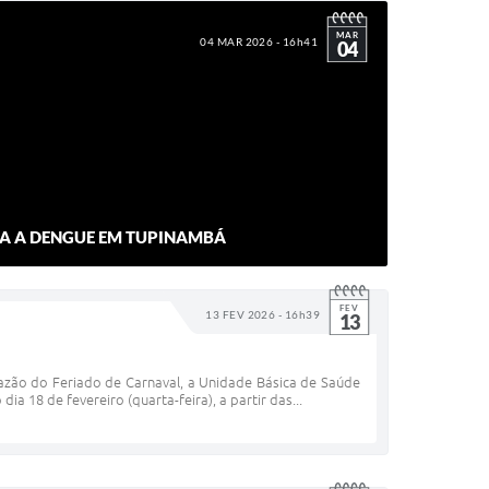
MAR
04 MAR 2026 - 16h41
04
A A DENGUE EM TUPINAMBÁ
FEV
13 FEV 2026 - 16h39
13
razão do Feriado de Carnaval, a Unidade Básica de Saúde
 18 de fevereiro (quarta-feira), a partir das...