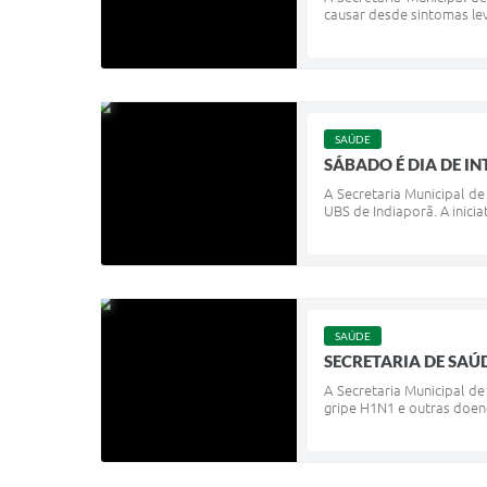
causar desde sintomas lev
SAÚDE
SÁBADO É DIA DE I
A Secretaria Municipal de
UBS de Indiaporã. A inici
SAÚDE
SECRETARIA DE SAÚ
A Secretaria Municipal d
gripe H1N1 e outras doenç