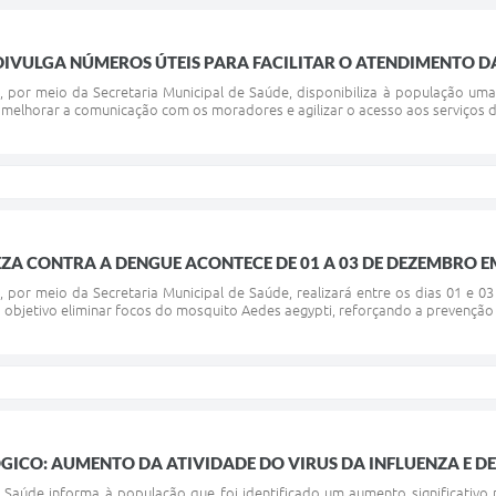
DIVULGA NÚMEROS ÚTEIS PARA FACILITAR O ATENDIMENTO 
ã, por meio da Secretaria Municipal de Saúde, disponibiliza à população uma
 melhorar a comunicação com os moradores e agilizar o acesso aos serviços d
ZA CONTRA A DENGUE ACONTECE DE 01 A 03 DE DEZEMBRO 
ã, por meio da Secretaria Municipal de Saúde, realizará entre os dias 01 
objetivo eliminar focos do mosquito Aedes aegypti, reforçando a prevenção 
GICO: AUMENTO DA ATIVIDADE DO VIRUS DA INFLUENZA E D
e Saúde informa à população que foi identificado um aumento significativo