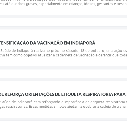
es até quadros graves, especialmente em crianças, idosos, gestantes e pesso
NTENSIFICAÇÃO DA VACINAÇÃO EM INDIAPORÃ
 Saúde de Indiaporã realiza no próximo sábado, 18 de outubro, uma ação esp
ativa tem como objetivo atualizar a caderneta de vacinação e garantir que toda
DE REFORÇA ORIENTAÇÕES DE ETIQUETA RESPIRATÓRIA PARA
e Saúde de Indiaporã está reforçando a importância da etiqueta respiratóri
as respiratórias. Essas medidas simples ajudam a quebrar a cadeia de transm