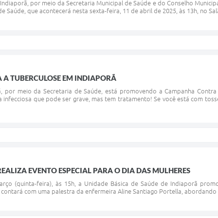
 Indiaporã, por meio da Secretaria Municipal de Saúde e do Conselho Municip
e Saúde, que acontecerá nesta sexta-feira, 11 de abril de 2025, às 13h, no Salã
A TUBERCULOSE EM INDIAPORÃ
rã, por meio da Secretaria de Saúde, está promovendo a Campanha Contra 
 infecciosa que pode ser grave, mas tem tratamento! Se você está com tosse 
REALIZA EVENTO ESPECIAL PARA O DIA DAS MULHERES
rço (quinta-feira), às 15h, a Unidade Básica de Saúde de Indiaporã pr
contará com uma palestra da enfermeira Aline Santiago Portella, abordando u