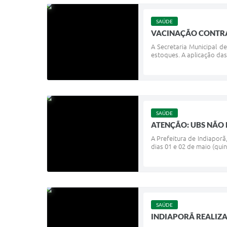
SAÚDE
VACINAÇÃO CONTRA
A Secretaria Municipal d
estoques. A aplicação das
SAÚDE
ATENÇÃO: UBS NÃO 
A Prefeitura de Indiapor
dias 01 e 02 de maio (qui
SAÚDE
INDIAPORÃ REALIZA