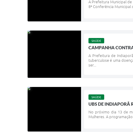
A Prefeitura Municipal de
8ª Conferência Municipal d
SAÚDE
CAMPANHA CONTRA 
A Prefeitura de Indiapo
tuberculose é uma doença
ser...
SAÚDE
UBS DE INDIAPORÃ 
No próximo dia 13 de ma
Mulheres. A programação 