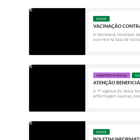
SAÚDE
VACINAÇÃO CONTRA
A Secretaria Municipal d
ocorrerá na Sala de Vacina
ASSISTÊNCIA SOCIAL
SA
ATENÇÃO BENEFICIÁ
A 1ª vigência do Bolsa Fa
enfermagem (vacinas, peso
SAÚDE
BOLETIM INFORMATI