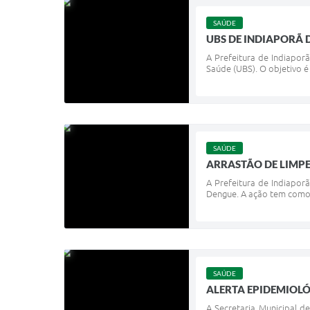
SAÚDE
UBS DE INDIAPORÃ 
A Prefeitura de Indiapor
Saúde (UBS). O objetivo é
SAÚDE
ARRASTÃO DE LIMPE
A Prefeitura de Indiapor
Dengue. A ação tem como 
SAÚDE
ALERTA EPIDEMIOLÓ
A Secretaria Municipal d