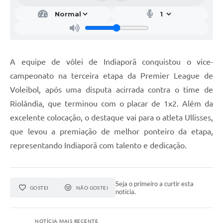
Contas Públicas
Links
Serviços Online
A equipe de vôlei de Indiaporã conquistou o vice-
Transparência
campeonato na terceira etapa da Premier League de
Voleibol, após uma disputa acirrada contra o time de
Enquete
Riolândia, que terminou com o placar de 1x2. Além da
Jornal
excelente colocação, o destaque vai para o atleta Ullisses,
Agenda
que levou a premiação de melhor ponteiro da etapa,
representando Indiaporã com talento e dedicação.
SIC
Diário Oficial
Seja o primeiro a curtir esta
Contato
GOSTEI
NÃO GOSTEI
notícia.
NOTÍCIA MAIS RECENTE