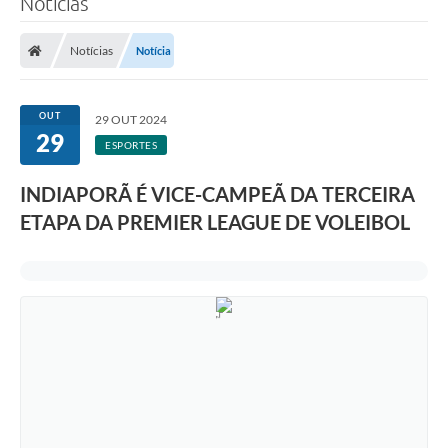
Notícias
A Prefeitura
Notícias
Notícia
Secretarias
Legislação
OUT
29 OUT 2024
29
LICITAÇÕES
ESPORTES
Atos Municipais
INDIAPORÃ É VICE-CAMPEÃ DA TERCEIRA
APP E-MUNICIPIO
ETAPA DA PREMIER LEAGUE DE VOLEIBOL
Expediente
PNAB
Encarregado de Dados
Portal Compras
Turismo