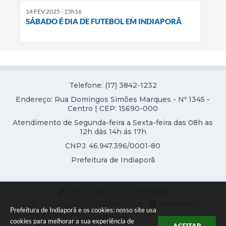
14 FEV 2025 - 15h16
SÁBADO É DIA DE FUTEBOL EM INDIAPORÃ
Telefone: (17) 3842-1232
Endereço: Rua Domingos Simões Marques - Nº 1345 -
Centro | CEP: 15690-000
Atendimento de Segunda-feira a Sexta-feira das 08h as
12h dás 14h ás 17h
CNPJ: 46.947.396/0001-80
Prefeitura de Indiaporã
Versão do Sistema:
3.5.3 - 19/06/2026
Portal atualizado em:
29/07/2026 15:39
Dados Abertos
Prefeitura de Indiaporã e os cookies: nosso site usa
cookies para melhorar a sua experiência de