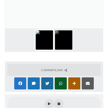
Serviços Online
Ouvidoria
Audiências Públicas
Arquivos para Download
Contratos
Galeria de Fotos
Carta de Serviços
Notícias
COMPARTILHAR
Turismo
Obras
Galeria de Vídeos
Projetos