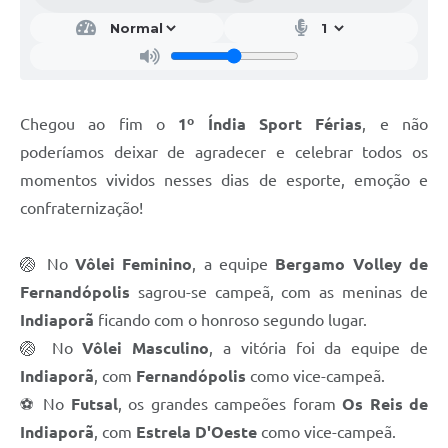
Contas Públicas
Links
Serviços Online
Chegou ao fim o
1º Índia Sport Férias
, e não
Transparência
poderíamos deixar de agradecer e celebrar todos os
momentos vividos nesses dias de esporte, emoção e
Enquete
confraternização!
Jornal
Agenda
🏐 No
Vôlei Feminino
, a equipe
Bergamo Volley de
Fernandópolis
sagrou-se campeã, com as meninas de
SIC
Indiaporã
ficando com o honroso segundo lugar.
Diário Oficial
🏐 No
Vôlei Masculino
, a vitória foi da equipe de
Indiaporã
, com
Fernandópolis
como vice-campeã.
Contato
⚽ No
Futsal
, os grandes campeões foram
Os Reis de
Indiaporã
, com
Estrela D'Oeste
como vice-campeã.