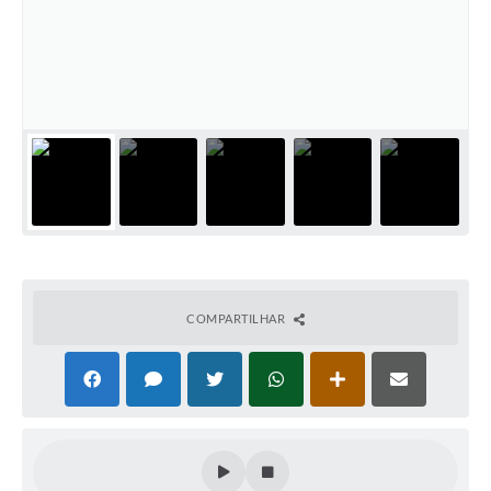
Serviços Online
Ouvidoria
Audiências Públicas
Arquivos para Download
Contratos
Galeria de Fotos
Carta de Serviços
Notícias
COMPARTILHAR
Turismo
Obras
Galeria de Vídeos
Projetos