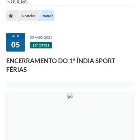
Notícias
A Prefeitura
Notícias
Notícia
Secretarias
Legislação
AGO
05 AGO 2025
05
LICITAÇÕES
ESPORTES
Atos Municipais
ENCERRAMENTO DO 1º ÍNDIA SPORT
APP E-MUNICIPIO
FÉRIAS
Expediente
PNAB
Encarregado de Dados
Portal Compras
Turismo