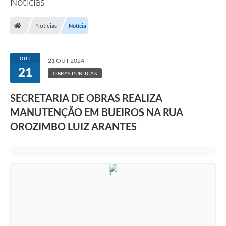
Notícias
A Prefeitura
Notícias
Notícia
Secretarias
Legislação
OUT
21 OUT 2024
21
LICITAÇÕES
OBRAS PÚBLICAS
Atos Municipais
SECRETARIA DE OBRAS REALIZA
APP E-MUNICIPIO
MANUTENÇÃO EM BUEIROS NA RUA
OROZIMBO LUIZ ARANTES
Expediente
PNAB
Encarregado de Dados
Portal Compras
Turismo