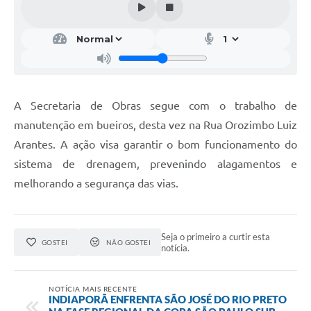
Contas Públicas
Links
Serviços Online
Transparência
A Secretaria de Obras segue com o trabalho de
manutenção em bueiros, desta vez na Rua Orozimbo Luiz
Enquete
Arantes. A ação visa garantir o bom funcionamento do
Jornal
sistema de drenagem, prevenindo alagamentos e
Agenda
melhorando a segurança das vias.
SIC
Diário Oficial
Seja o primeiro a curtir esta
GOSTEI
NÃO GOSTEI
notícia.
Contato
NOTÍCIA MAIS RECENTE
INDIAPORÃ ENFRENTA SÃO JOSÉ DO RIO PRETO