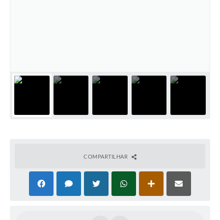
Serviços Online
Ouvidoria
Audiências Públicas
Arquivos para Download
Contratos
Galeria de Fotos
Carta de Serviços
Notícias
Turismo
COMPARTILHAR
Obras
Galeria de Vídeos
Projetos