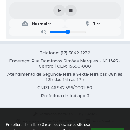
Contas Públicas
Links
Serviços Online
Transparência
Enquete
Telefone: (17) 3842-1232
Endereço: Rua Domingos Simões Marques - Nº 1345 -
Jornal
Centro | CEP: 15690-000
Atendimento de Segunda-feira a Sexta-feira das 08h as
Agenda
12h dás 14h ás 17h
SIC
CNPJ: 46.947.396/0001-80
Prefeitura de Indiaporã
Diário Oficial
Contato
Versão do Sistema:
3.5.3 - 19/06/2026
Portal atualizado em:
29/07/2026 15:39
Dados Abertos
Prefeitura de Indiaporã e os cookies: nosso site usa