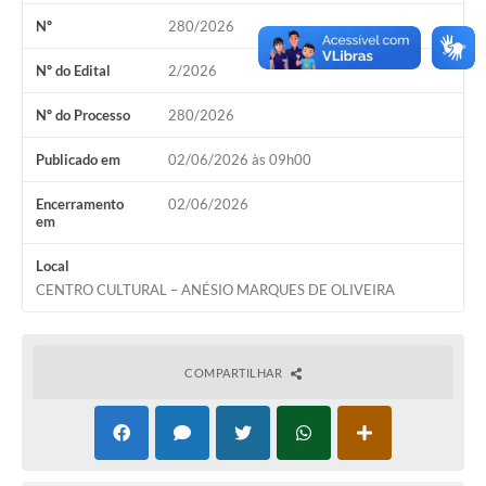
Serviços Online
Nº
280/2026
Ouvidoria
Nº do Edital
2/2026
Audiências Públicas
Nº do Processo
280/2026
Arquivos para Download
Publicado em
02/06/2026 às 09h00
Contratos
Encerramento
02/06/2026
Galeria de Fotos
em
Carta de Serviços
Local
CENTRO CULTURAL – ANÉSIO MARQUES DE OLIVEIRA
Notícias
Turismo
COMPARTILHAR
Obras
Galeria de Vídeos
Projetos