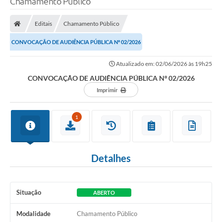
Chamamento Público
A Prefeitura
Editais
Chamamento Público
Secretarias
CONVOCAÇÃO DE AUDIÊNCIA PÚBLICA Nº 02/2026
Legislação
Atualizado em: 02/06/2026 às 19h25
LICITAÇÕES
CONVOCAÇÃO DE AUDIÊNCIA PÚBLICA Nº 02/2026
Atos Municipais
Imprimir
APP E-MUNICIPIO
1
Expediente
PNAB
Detalhes
Encarregado de Dados
Portal Compras
Situação
ABERTO
Turismo
Modalidade
Chamamento Público