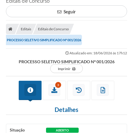
Editais de Concurso
A Prefeitura
Seguir
Secretarias
Editais
Editais de Concurso
Legislação
PROCESSO SELETIVO SIMPLIFICADO Nº 001/2026
LICITAÇÕES
Atos Municipais
Atualizado em: 18/06/2026 às 17h12
PROCESSO SELETIVO SIMPLIFICADO Nº 001/2026
APP E-MUNICIPIO
Imprimir
Expediente
3
PNAB
Encarregado de Dados
Detalhes
Portal Compras
Turismo
Situação
ABERTO