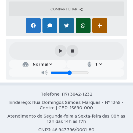
Contas Públicas
COMPARTILHAR
Links
Serviços Online
Transparência
Enquete
Ad
mini
Jornal
stra
ção
Agenda
COL
MA
SIC
N
Telefone: (17) 3842-1232
SILV
Diário Oficial
A
Endereço: Rua Domingos Simões Marques - Nº 1345 -
MAR
Centro | CEP: 15690-000
TINS
Contato
Atendimento de Segunda-feira a Sexta-feira das 08h as
12h dás 14h ás 17h
CNPJ: 46.947.396/0001-80