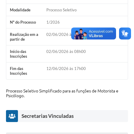
Serviços Online
Modalidade
Processo Seletivo
Ouvidoria
Nº do Processo
1/2026
Audiências Públicas
Realização em a
02/06/2026 às 08h00
Arquivos para Download
partir de
Contratos
Início das
02/06/2026 às 08h00
Inscrições
Galeria de Fotos
Fim das
12/06/2026 às 17h00
Carta de Serviços
Inscrições
Notícias
Processo Seletivo Simplificado para as funções de Motorista e
Turismo
Psicólogo.
Obras
Secretarias Vinculadas
Galeria de Vídeos
Projetos