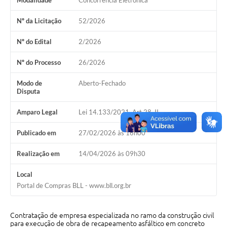
Modalidade
Concorrência Eletrônica
Serviços Online
Nº da Licitação
52/2026
Ouvidoria
Nº do Edital
2/2026
Audiências Públicas
Arquivos para Download
Nº do Processo
26/2026
Contratos
Modo de
Aberto-Fechado
Disputa
Galeria de Fotos
Amparo Legal
Lei 14.133/2021, Art 28, II
Carta de Serviços
Publicado em
27/02/2026 às 16h00
Notícias
Realização em
14/04/2026 às 09h30
Turismo
Local
Obras
Portal de Compras BLL - www.bll.org.br
Galeria de Vídeos
Contratação de empresa especializada no ramo da construção civil
Projetos
para execução de obra de recapeamento asfáltico em concreto