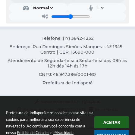
Telefone: (17) 3842-1232
Endereço: Rua Domingos Simões Marques - Nº 1345 -
Centro | CEP: 15690-000
Atendimento de Segunda-feira a Sexta-feira das 08h as
12h dás 14h ás 17h
CNPJ: 46.947.396/0001-80
Prefeitura de Indiaporã
Versão do Sistema:
3.5.3 - 19/06/2026
Portal atualizado em:
29/07/2026 15:39
Dados Abertos
Prefeitura de Indiaporã e os cookies: nosso site usa
cookies para melhorar a sua experiência de
ACEITAR
navegação. Ao continuar você concorda com a
Copyright Instar - 2006-2026. Todos os direitos reservados -
nossa
Política de Cookies
e
Privacidade
.
Instar Tecnologia