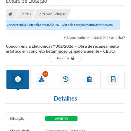
Editais de Licitação
A Prefeitura
Editais
Editais de Licitação
Secretarias
Concorrência Eletrônica nº 002/2026 – Obra de recapeamento asfáltico em
Legislação
concreto betuminoso usinado a quente...
Atualizado em: 10/04/2026 às 11h37
LICITAÇÕES
Concorrência Eletrônica nº 002/2026 – Obra de recapeamento
asfáltico em concreto betuminoso usinado a quente – CBUQ.
Atos Municipais
Imprimir
APP E-MUNICIPIO
22
Expediente
PNAB
Detalhes
Encarregado de Dados
Portal Compras
Situação
ABERTO
Turismo