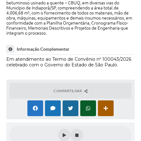
betuminoso usinado a quente – CBUQ, em diversas vias do
Contas Públicas
Município de Indiaporã/SP, compreendendo a área total de
4.006,68 m², com o fornecimento de todos os materiais, mão de
obra, máquinas, equipamentos e demais insumos necessários, em
Links
conformidade com a Planilha Orçamentária, Cronograma Físico-
Financeiro, Memoriais Descritivos e Projetos de Engenharia que
Serviços Online
integram o processo.
Transparência
Informação Complementar
Enquete
Em atendimento ao Termo de Convênio nº 100043/2026
celebrado com o Governo do Estado de São Paulo.
Jornal
Agenda
COMPARTILHAR
SIC
Diário Oficial
Contato