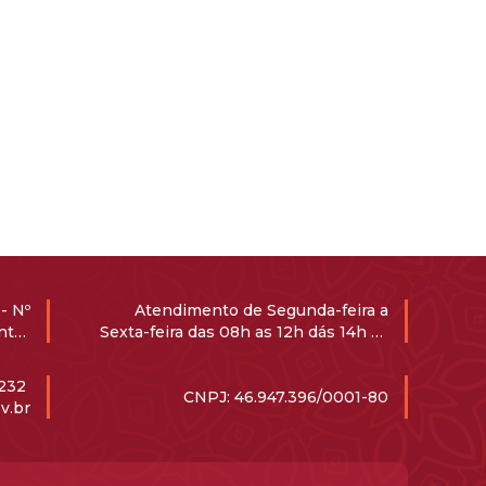
- Nº
Atendimento de Segunda-feira a
ntro
Sexta-feira das 08h as 12h dás 14h ás
-000
17h
1232
CNPJ: 46.947.396/0001-80
v.br