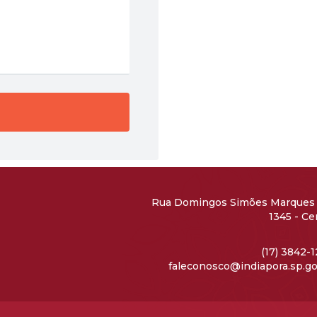
Rua Domingos Simões Marques 
1345 - Ce
CEP: 15690
(17) 3842-
faleconosco@indiapora.sp.go