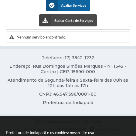
Serviços Online
Avaliar Serviços
Ouvidoria
Baixar Carta de Serviços
Audiências Públicas
Arquivos para Download
Nenhum serviço encontrado.
Contratos
Telefone: (17) 3842-1232
Galeria de Fotos
Endereço: Rua Domingos Simões Marques - Nº 1345 -
Centro | CEP: 15690-000
Carta de Serviços
Atendimento de Segunda-feira a Sexta-feira das 08h as
Notícias
12h dás 14h ás 17h
CNPJ: 46.947.396/0001-80
Turismo
Prefeitura de Indiaporã
Obras
Galeria de Vídeos
Versão do Sistema:
3.5.3 - 19/06/2026
Portal atualizado em:
29/07/2026 15:39
Dados Abertos
Projetos
Prefeitura de Indiaporã e os cookies: nosso site usa