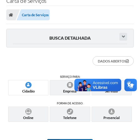
Carta de Serviços
A Prefeitura
Carta de Serviços
Secretarias
Legislação
BUSCA DETALHADA
LICITAÇÕES
Atos Municipais
DADOS ABERTOS
APP E-MUNICIPIO
SERVIÇO PARA:
Expediente
Cidadão
Empresa
Servidor
PNAB
FORMA DE ACESSO:
Encarregado de Dados
Portal Compras
Online
Telefone
Presencial
Turismo