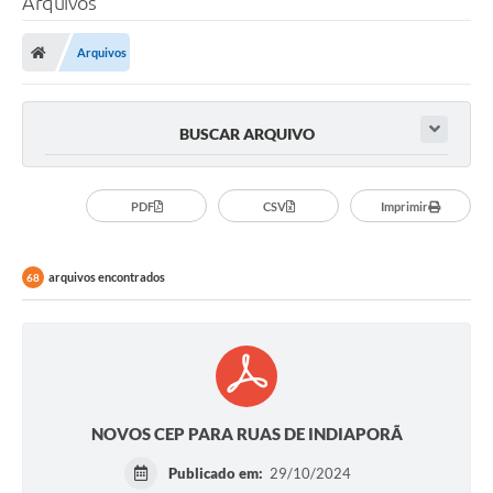
Arquivos
A Prefeitura
Arquivos
Secretarias
Legislação
BUSCAR ARQUIVO
LICITAÇÕES
Atos Municipais
PDF
CSV
Imprimir
APP E-MUNICIPIO
arquivos encontrados
68
Expediente
PNAB
Encarregado de Dados
Portal Compras
NOVOS CEP PARA RUAS DE INDIAPORÃ
Turismo
Publicado em:
29/10/2024