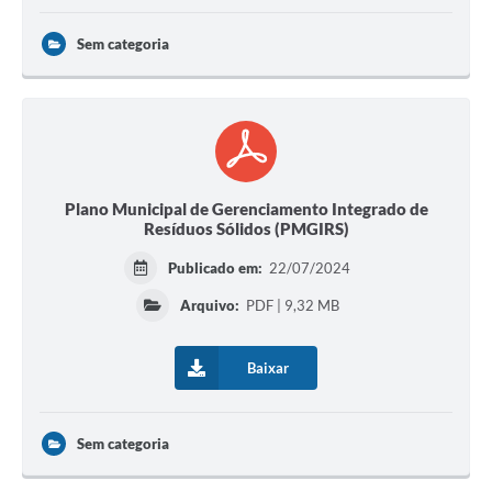
Contas Públicas
Sem categoria
Links
Serviços Online
Transparência
Enquete
Plano Municipal de Gerenciamento Integrado de
Resíduos Sólidos (PMGIRS)
Jornal
Publicado em:
22/07/2024
Agenda
Arquivo:
PDF | 9,32 MB
SIC
Baixar
Diário Oficial
Contato
Sem categoria