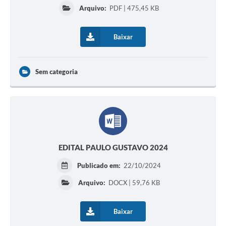
Serviços Online
Arquivo:
PDF | 475,45 KB
Ouvidoria
Baixar
Audiências Públicas
Arquivos para Download
Sem categoria
Contratos
Galeria de Fotos
Carta de Serviços
Notícias
EDITAL PAULO GUSTAVO 2024
Turismo
Publicado em:
22/10/2024
Obras
Arquivo:
DOCX | 59,76 KB
Galeria de Vídeos
Baixar
Projetos