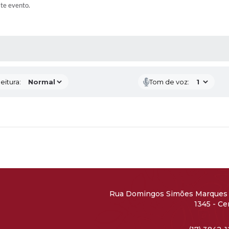
ste evento.
 MÍDIAS
eitura:
Tom de voz:
Rua Domingos Simões Marques 
1345 - Ce
CEP: 15690