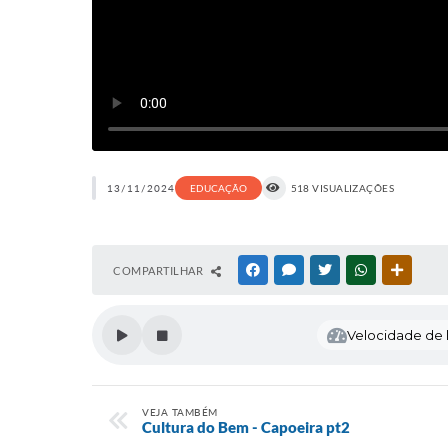
13/11/2024
EDUCAÇÃO
518 VISUALIZAÇÕES
COMPARTILHAR
FACEBOOK
MESSENGER
TWITTER
WHATSAPP
OUTRAS
Velocidade de l
VEJA TAMBÉM
Cultura do Bem - Capoeira pt2