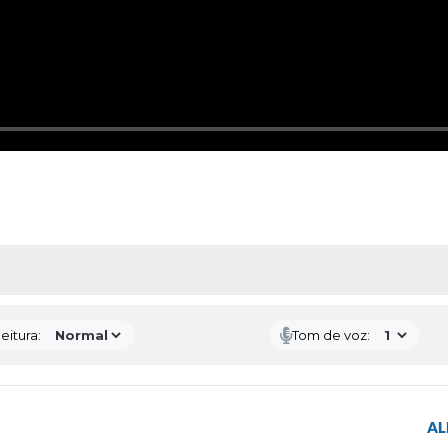
 MÍDIAS
eitura:
Tom de voz:
AL