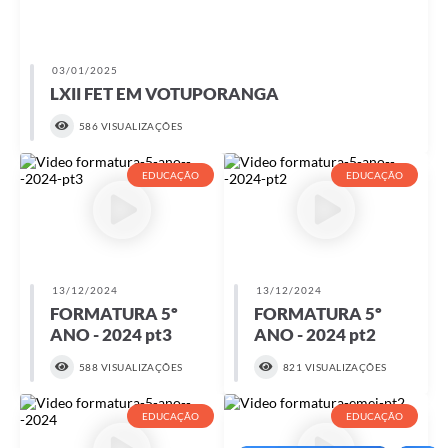
Serviços Online
Ouvidoria
03/01/2025
Audiências Públicas
LXII FET EM VOTUPORANGA
Arquivos para Download
586 VISUALIZAÇÕES
Contratos
EDUCAÇÃO
EDUCAÇÃO
Galeria de Fotos
Carta de Serviços
Notícias
13/12/2024
13/12/2024
FORMATURA 5º
FORMATURA 5º
Turismo
ANO - 2024 pt3
ANO - 2024 pt2
Obras
588 VISUALIZAÇÕES
821 VISUALIZAÇÕES
Galeria de Vídeos
EDUCAÇÃO
EDUCAÇÃO
Projetos