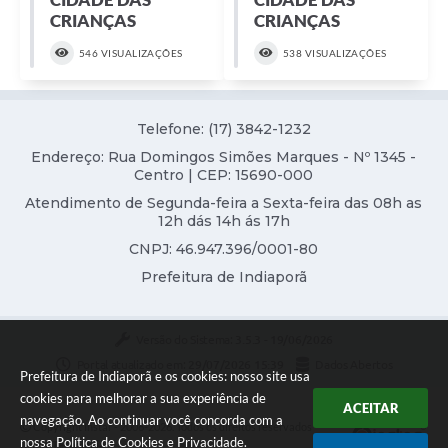
CRIANÇAS
CRIANÇAS
546 VISUALIZAÇÕES
538 VISUALIZAÇÕES
Telefone: (17) 3842-1232
Endereço: Rua Domingos Simões Marques - Nº 1345 -
Centro | CEP: 15690-000
Atendimento de Segunda-feira a Sexta-feira das 08h as
12h dás 14h ás 17h
CNPJ: 46.947.396/0001-80
Prefeitura de Indiaporã
Versão do Sistema:
3.5.3 - 19/06/2026
Portal atualizado em:
29/07/2026 15:39
Dados Abertos
Prefeitura de Indiaporã e os cookies: nosso site usa
cookies para melhorar a sua experiência de
ACEITAR
navegação. Ao continuar você concorda com a
Copyright Instar - 2006-2026. Todos os direitos reservados -
nossa
Política de Cookies
e
Privacidade
.
Instar Tecnologia