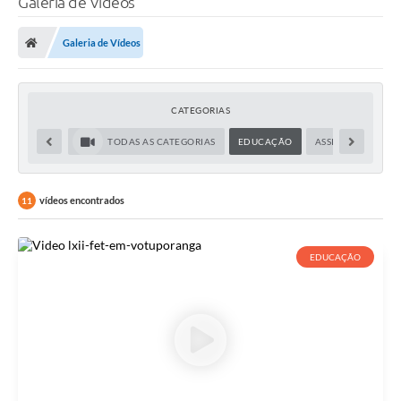
Galeria de Vídeos
A Prefeitura
Galeria de Vídeos
Secretarias
Legislação
CATEGORIAS
LICITAÇÕES
TODAS AS CATEGORIAS
EDUCAÇÃO
ASSISTÊNCIA SOCI
Atos Municipais
APP E-MUNICIPIO
vídeos encontrados
11
Expediente
EDUCAÇÃO
PNAB
Encarregado de Dados
Portal Compras
Turismo