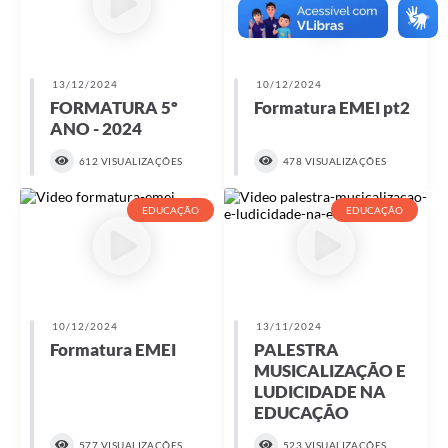
Contas Públicas
Links
13/12/2024
10/12/2024
Serviços Online
FORMATURA 5º
Formatura EMEI pt2
ANO - 2024
Transparência
612 VISUALIZAÇÕES
478 VISUALIZAÇÕES
Enquete
EDUCAÇÃO
EDUCAÇÃO
Jornal
Agenda
SIC
10/12/2024
13/11/2024
Diário Oficial
Formatura EMEI
PALESTRA
MUSICALIZAÇÃO E
Contato
LUDICIDADE NA
EDUCAÇÃO
577 VISUALIZAÇÕES
523 VISUALIZAÇÕES