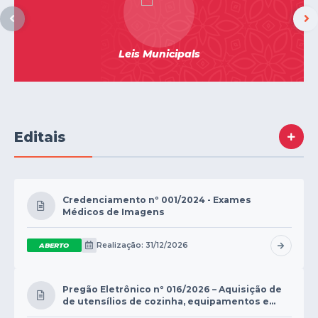
Serviços Online
Ouvidoria
Leis Municipals
Audiências Públicas
Arquivos para Download
Contratos
Editais
Galeria de Fotos
Carta de Serviços
Notícias
Credenciamento nº 001/2024 - Exames
Médicos de Imagens
Turismo
Realização: 31/12/2026
ABERTO
Obras
Galeria de Vídeos
Pregão Eletrônico nº 016/2026 – Aquisição de
de utensílios de cozinha, equipamentos e
Projetos
eletrodomésticos.