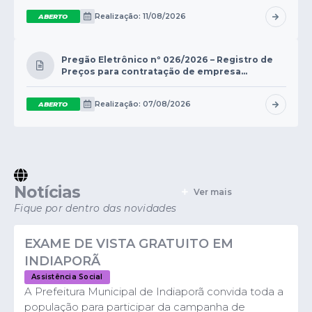
Contas Públicas
Realização: 11/08/2026
ABERTO
Links
Pregão Eletrônico nº 026/2026 – Registro de
Preços para contratação de empresa
Serviços Online
especializada na prestação de serviços de
recebimento e disposição...
Transparência
Realização: 07/08/2026
ABERTO
Enquete
Jornal
Agenda
Notícias
Ver mais
SIC
Fique por dentro das novidades
Diário Oficial
EXAME DE VISTA GRATUITO EM
INDIAPORÃ
Contato
Assistência Social
A Prefeitura Municipal de Indiaporã convida toda a
população para participar da campanha de