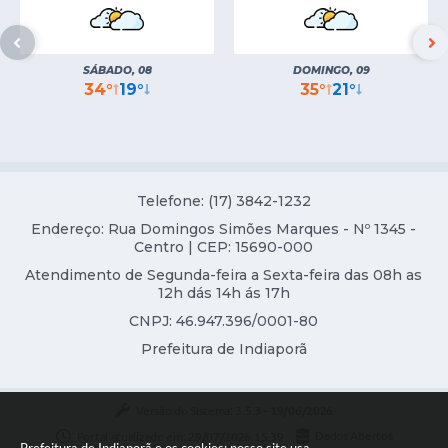
SÁBADO, 08
DOMINGO, 09
34°
19°
35°
21°
Telefone: (17) 3842-1232
Endereço: Rua Domingos Simões Marques - Nº 1345 -
Centro | CEP: 15690-000
Atendimento de Segunda-feira a Sexta-feira das 08h as
12h dás 14h ás 17h
CNPJ: 46.947.396/0001-80
Prefeitura de Indiaporã
Versão do Sistema:
3.5.3 - 19/06/2026
Portal atualizado em:
29/07/2026 15:39
Dados Abertos