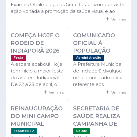
Exames Oftalmológicos Gratuitos, uma importante
ação voltada à promoção da saúde visual e ao
cuidado com a qualidade de vida dos munícipes. 📅
Ver mais
Período de atendimento: 16 a 20 de junho 🕗
Horário: das 08h às 18h 📍 Local: Praça Matriz Os
COMEÇA HOJE O
COMUNICADO
atendimentos serão realizados de forma gratuita e
RODEIO DE
OFICIAL À
estarão disponíveis para toda a população. A
INDIAPORÃ 2026
POPULAÇÃO
iniciativa busca facilitar o acesso aos cuidados...
Festa
Administração
A espera acabou! Hoje
A Prefeitura Municipal
tem início a maior festa
de Indiaporã divulgou
do ano em Indiaporã!
um comunicado oficial
De 22 a 25 de abril, o
referente aos
Rodeio de Indiaporã
acontecimentos
Ver mais
Ver mais
2026 promete muita
relacionados ao Baile
emoção, adrenalina e
de Escolha da Rainha e
REINAUGURAÇÃO
SECRETARIA DE
diversão para toda a
do Garoto Country
DO MINI CAMPO
SAÚDE REALIZA
população e visitantes.
2026, realizado no
MUNICIPAL
CAMPANHA DE
Com entrada gratuita, o
último dia 04 de abril,
ACONTECE NESTA
VACINAÇÃO
evento acontece no
no Recinto de Festas
Esportes +2
Saúde