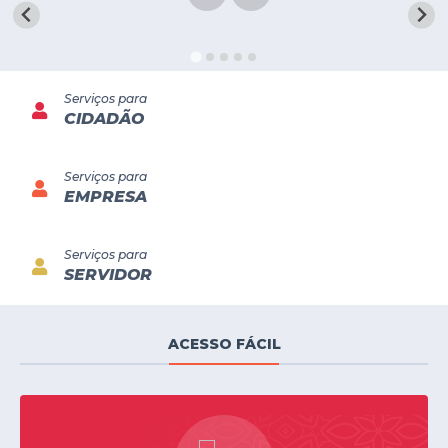
A Prefeitura
Secretarias
Serviços para
Legislação
CIDADÃO
LICITAÇÕES
Serviços para
Atos Municipais
EMPRESA
APP E-MUNICIPIO
Serviços para
Expediente
SERVIDOR
PNAB
Encarregado de Dados
ACESSO FÁCIL
Portal Compras
Turismo