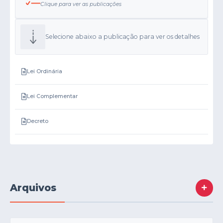
Clique para ver as publicações
mais um investimento
saúde; Pessoas...
no esporte e na...
Selecione abaixo a publicação para ver os detalhes
Lei Ordinária
Lei Complementar
Decreto
Regimento Interno
Emenda a Lei Orgânica
Arquivos
Lei Orgânica