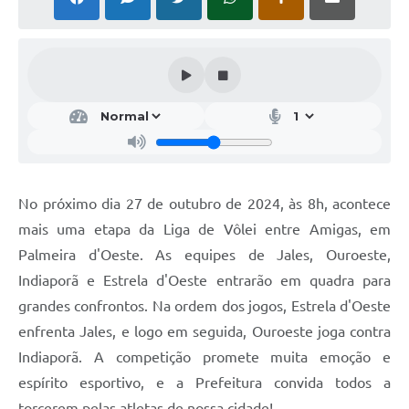
Serviços Online
Ouvidoria
Audiências Públicas
Arquivos para Download
Contratos
Galeria de Fotos
No próximo dia 27 de outubro de 2024, às 8h, acontece
Carta de Serviços
mais uma etapa da Liga de Vôlei entre Amigas, em
Notícias
Palmeira d'Oeste. As equipes de Jales, Ouroeste,
Indiaporã e Estrela d'Oeste entrarão em quadra para
Turismo
grandes confrontos. Na ordem dos jogos, Estrela d'Oeste
Obras
enfrenta Jales, e logo em seguida, Ouroeste joga contra
Indiaporã. A competição promete muita emoção e
Galeria de Vídeos
espírito esportivo, e a Prefeitura convida todos a
Projetos
torcerem pelas atletas de nossa cidade!