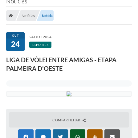
Notícias
A Prefeitura
Notícias
Notícia
Secretarias
Legislação
OUT
24 OUT 2024
24
LICITAÇÕES
ESPORTES
Atos Municipais
LIGA DE VÔLEI ENTRE AMIGAS - ETAPA
APP E-MUNICIPIO
PALMEIRA D'OESTE
Expediente
PNAB
Encarregado de Dados
Portal Compras
COMPARTILHAR
Turismo