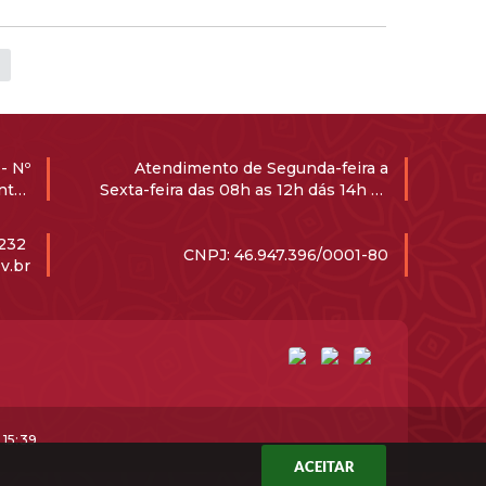
- Nº
Atendimento de Segunda-feira a
ntro
Sexta-feira das 08h as 12h dás 14h ás
-000
17h
1232
CNPJ: 46.947.396/0001-80
v.br
15:39
ACEITAR