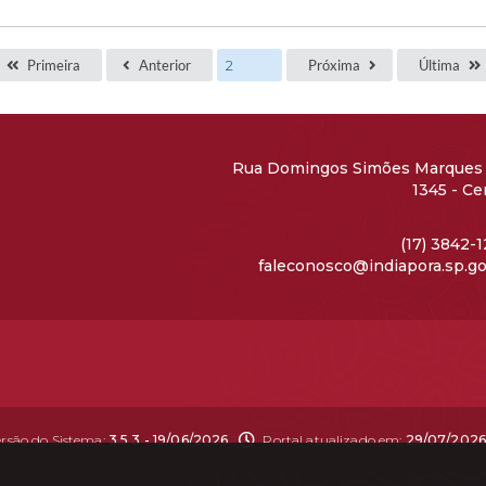
Primeira
Anterior
Próxima
Última
Rua Domingos Simões Marques 
1345 - Ce
CEP: 15690
(17) 3842-
faleconosco@indiapora.sp.go
ersão do Sistema:
3.5.3 - 19/06/2026
Portal atualizado em:
29/07/2026 