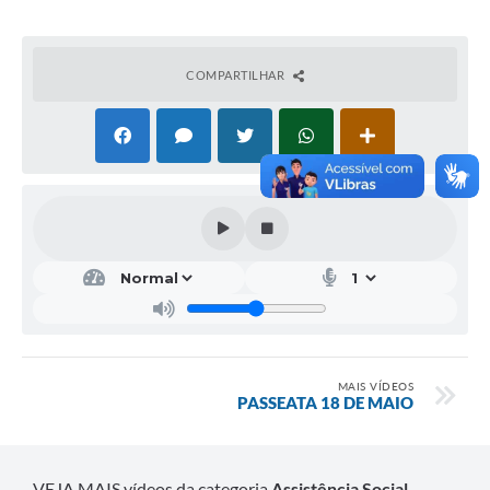
Serviços Online
Ouvidoria
COMPARTILHAR
Audiências Públicas
Arquivos para Download
Contratos
Galeria de Fotos
Carta de Serviços
Notícias
Turismo
MAIS VÍDEOS
Obras
PASSEATA 18 DE MAIO
Galeria de Vídeos
Projetos
VEJA MAIS vídeos da categoria
Assistência Social