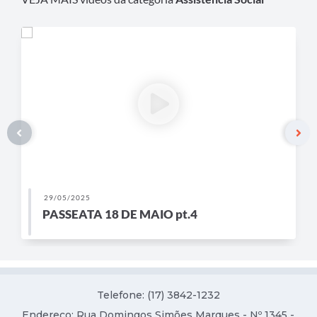
Contas Públicas
Links
Serviços Online
Transparência
Enquete
Jornal
Agenda
29/05/2025
SIC
PASSEATA 18 DE MAIO pt.4
Diário Oficial
Contato
Telefone: (17) 3842-1232
Endereço: Rua Domingos Simões Marques - Nº 1345 -