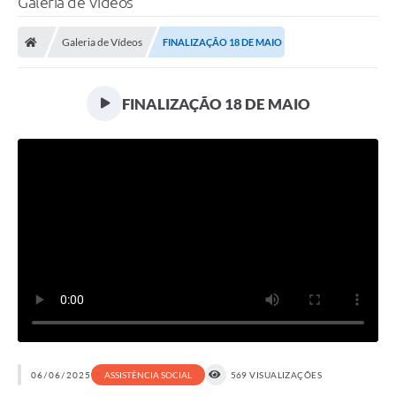
Galeria de Vídeos
A Prefeitura
Galeria de Vídeos
FINALIZAÇÃO 18 DE MAIO
Secretarias
Legislação
FINALIZAÇÃO 18 DE MAIO
LICITAÇÕES
Atos Municipais
APP E-MUNICIPIO
Expediente
PNAB
Encarregado de Dados
Portal Compras
Turismo
06/06/2025
ASSISTÊNCIA SOCIAL
569 VISUALIZAÇÕES