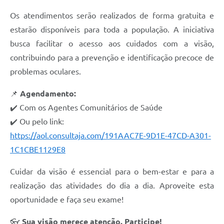
Contas Públicas
Os atendimentos serão realizados de forma gratuita e
estarão disponíveis para toda a população. A iniciativa
Links
busca facilitar o acesso aos cuidados com a visão,
Serviços Online
contribuindo para a prevenção e identificação precoce de
Transparência
problemas oculares.
Enquete
📌
Agendamento:
✔️ Com os Agentes Comunitários de Saúde
Jornal
✔️ Ou pelo link:
Agenda
https://aol.consultaja.com/191AAC7E-9D1E-47CD-A301-
SIC
1C1CBE1129E8
Diário Oficial
Cuidar da visão é essencial para o bem-estar e para a
realização das atividades do dia a dia. Aproveite esta
Contato
oportunidade e faça seu exame!
👓
Sua visão merece atenção. Participe!