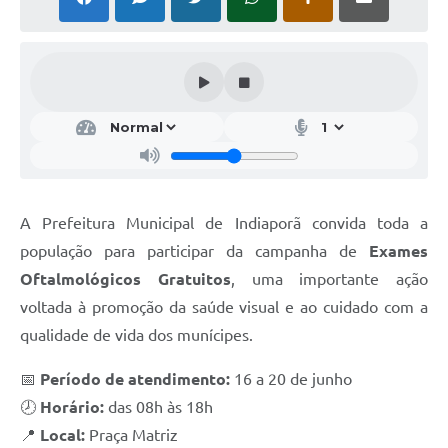
Serviços Online
Ouvidoria
Audiências Públicas
Arquivos para Download
Contratos
Galeria de Fotos
A Prefeitura Municipal de Indiaporã convida toda a
Carta de Serviços
população para participar da campanha de
Exames
Notícias
Oftalmológicos Gratuitos
, uma importante ação
voltada à promoção da saúde visual e ao cuidado com a
Turismo
qualidade de vida dos munícipes.
Obras
📅
Período de atendimento:
16 a 20 de junho
Galeria de Vídeos
🕗
Horário:
das 08h às 18h
Projetos
📍
Local:
Praça Matriz