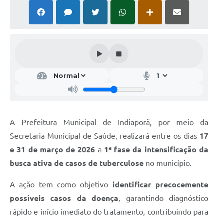
Serviços Online
Ouvidoria
Audiências Públicas
Arquivos para Download
Contratos
Galeria de Fotos
Carta de Serviços
A Prefeitura Municipal de Indiaporã, por meio da
Notícias
Secretaria Municipal de Saúde, realizará entre os dias
17
e 31 de março de 2026
a
1ª fase da intensificação da
Turismo
busca ativa de casos de tuberculose
no município.
Obras
A ação tem como objetivo
identificar precocemente
Galeria de Vídeos
possíveis casos da doença
, garantindo diagnóstico
Projetos
rápido e início imediato do tratamento, contribuindo para