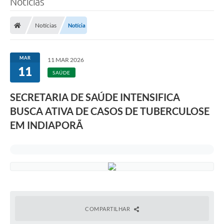
Notícias
A Prefeitura
Notícias
Notícia
Secretarias
Legislação
MAR
11 MAR 2026
11
LICITAÇÕES
SAÚDE
Atos Municipais
SECRETARIA DE SAÚDE INTENSIFICA
APP E-MUNICIPIO
BUSCA ATIVA DE CASOS DE TUBERCULOSE
EM INDIAPORÃ
Expediente
PNAB
Encarregado de Dados
Portal Compras
Turismo
COMPARTILHAR