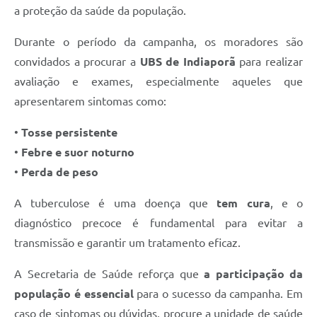
a proteção da saúde da população.
Contas Públicas
Durante o período da campanha, os moradores são
Links
convidados a procurar a
UBS de Indiaporã
para realizar
Serviços Online
avaliação e exames, especialmente aqueles que
Transparência
apresentarem sintomas como:
Enquete
•
Tosse persistente
•
Febre e suor noturno
Jornal
•
Perda de peso
Agenda
A tuberculose é uma doença que
tem cura
, e o
SIC
diagnóstico precoce é fundamental para evitar a
Diário Oficial
transmissão e garantir um tratamento eficaz.
Contato
A Secretaria de Saúde reforça que
a participação da
população é essencial
para o sucesso da campanha. Em
caso de sintomas ou dúvidas, procure a unidade de saúde