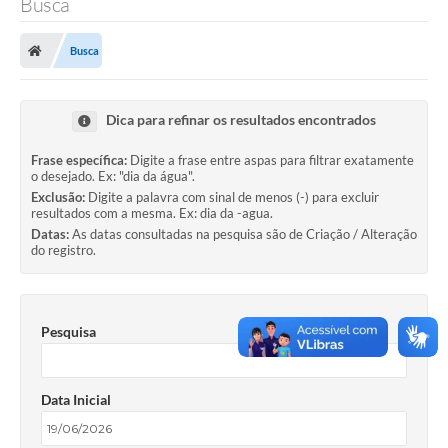
Busca
A Prefeitura
Busca
Secretarias
Legislação
Dica para refinar os resultados encontrados
LICITAÇÕES
Frase específica:
Digite a frase entre aspas para filtrar exatamente
o desejado. Ex: "dia da água".
Atos Municipais
Exclusão:
Digite a palavra com sinal de menos (-) para excluir
resultados com a mesma. Ex: dia da -agua.
APP E-MUNICIPIO
Datas:
As datas consultadas na pesquisa são de Criação / Alteração
do registro.
Expediente
PNAB
Pesquisa
Encarregado de Dados
Portal Compras
Data Inicial
Turismo