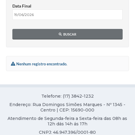
Serviços Online
Data Final
Ouvidoria
Audiências Públicas
BUSCAR
Arquivos para Download
Contratos
Galeria de Fotos
Nenhum registro encontrado.
Carta de Serviços
Notícias
Turismo
Telefone: (17) 3842-1232
Endereço: Rua Domingos Simões Marques - Nº 1345 -
Obras
Centro | CEP: 15690-000
Atendimento de Segunda-feira a Sexta-feira das 08h as
Galeria de Vídeos
12h dás 14h ás 17h
Projetos
CNPJ: 46.947.396/0001-80