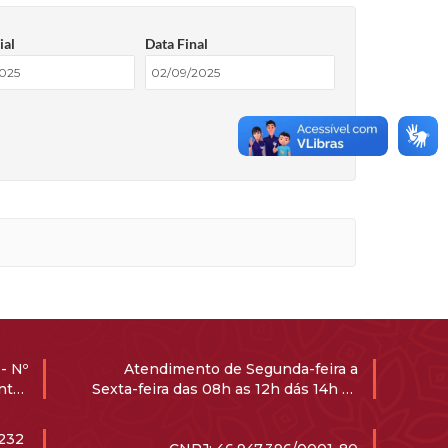
ial
Data Final
- Nº
Atendimento de Segunda-feira a
ntro
Sexta-feira das 08h as 12h dás 14h ás
-000
17h
1232